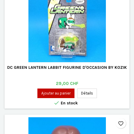
DC GREEN LANTERN LABBIT FIGURINE D'OCCASION BY KOZIK
Prix
29,00 CHF
Ajouter au panier
Détails

En stock
favorite_border