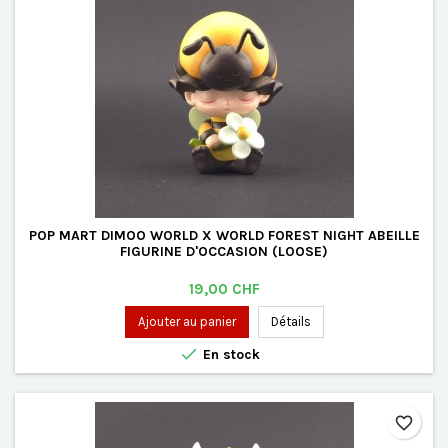
POP MART DIMOO WORLD X WORLD FOREST NIGHT ABEILLE
FIGURINE D'OCCASION (LOOSE)
Prix
19,00 CHF
Ajouter au panier
Détails

En stock
favorite_border