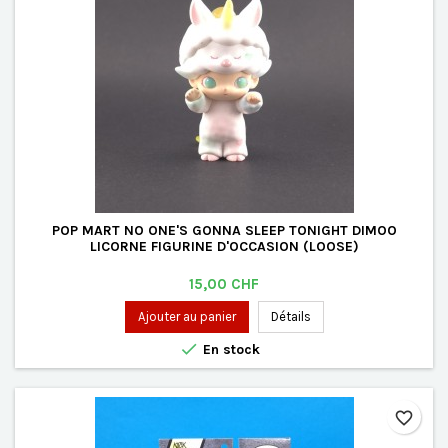
POP MART NO ONE'S GONNA SLEEP TONIGHT DIMOO
LICORNE FIGURINE D'OCCASION (LOOSE)
Prix
15,00 CHF
Ajouter au panier
Détails

En stock
favorite_border