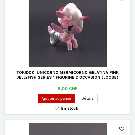
TOKIDOKI UNICORNO MERMICORNO GELATINA PINK
JELLYFISH SERIES 1 FIGURINE D'OCCASION (LOOSE)
Prix
8,00 CHF
Ajouter au panier
Détails

En stock
favorite_border