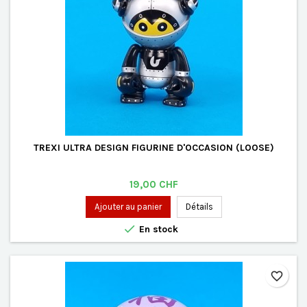
TREXI ULTRA DESIGN FIGURINE D'OCCASION (LOOSE)
Prix
19,00 CHF
Ajouter au panier
Détails

En stock
favorite_border