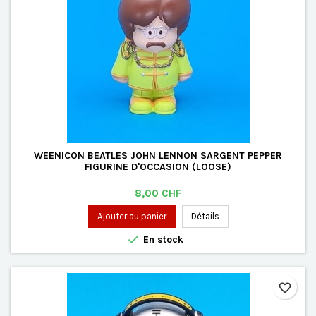
WEENICON BEATLES JOHN LENNON SARGENT PEPPER
FIGURINE D'OCCASION (LOOSE)
Prix
8,00 CHF
Ajouter au panier
Détails

En stock
favorite_border