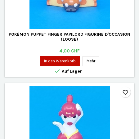
POKÉMON PUPPET FINGER PAPILORD FIGURINE D'OCCASION
(LOOSE)
Preis
4,00 CHF
In den Warenkorb
Mehr

Auf Lager
favorite_border