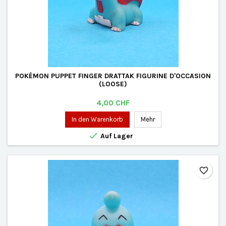
POKÉMON PUPPET FINGER DRATTAK FIGURINE D'OCCASION
(LOOSE)
Preis
4,00 CHF
In den Warenkorb
Mehr

Auf Lager
favorite_border