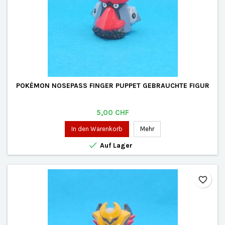
POKÉMON NOSEPASS FINGER PUPPET GEBRAUCHTE FIGUR
Preis
5,00 CHF
In den Warenkorb
Mehr

Auf Lager
favorite_border