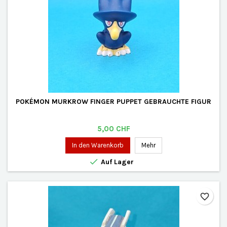
POKÉMON MURKROW FINGER PUPPET GEBRAUCHTE FIGUR
Preis
5,00 CHF
In den Warenkorb
Mehr

Auf Lager
favorite_border