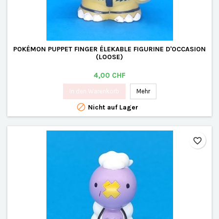
POKÉMON PUPPET FINGER ÉLEKABLE FIGURINE D'OCCASION
(LOOSE)
Preis
4,00 CHF
In den Warenkorb
Mehr

Nicht auf Lager
favorite_border