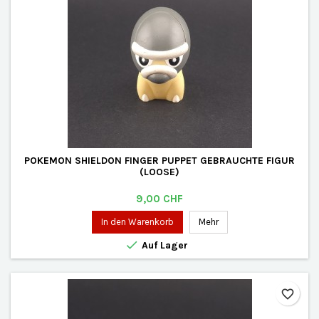
POKEMON SHIELDON FINGER PUPPET GEBRAUCHTE FIGUR
(LOOSE)
Preis
9,00 CHF
In den Warenkorb
Mehr

Auf Lager
favorite_border