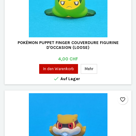
POKÉMON PUPPET FINGER COUVERDURE FIGURINE
D'OCCASION (LOOSE)
Preis
4,00 CHF
In den Warenkorb
Mehr

Auf Lager
favorite_border