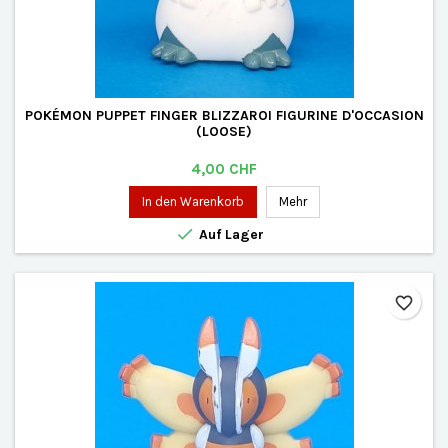
POKÉMON PUPPET FINGER BLIZZAROI FIGURINE D'OCCASION
(LOOSE)
Preis
4,00 CHF
In den Warenkorb
Mehr

Auf Lager
favorite_border