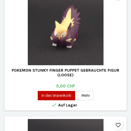
POKEMON STUNKY FINGER PUPPET GEBRAUCHTE FIGUR
(LOOSE)
Preis
5,00 CHF
In den Warenkorb
Mehr

Auf Lager
favorite_border