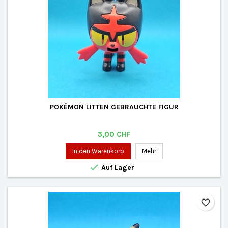
POKÉMON LITTEN GEBRAUCHTE FIGUR
Preis
3,00 CHF
In den Warenkorb
Mehr

Auf Lager
favorite_border