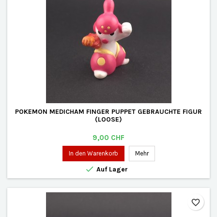
POKEMON MEDICHAM FINGER PUPPET GEBRAUCHTE FIGUR
(LOOSE)
Preis
9,00 CHF
In den Warenkorb
Mehr

Auf Lager
favorite_border