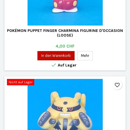
POKÉMON PUPPET FINGER CHARMINA FIGURINE D'OCCASION
(LOOSE)
Preis
4,00 CHF
In den Warenkorb
Mehr

Auf Lager
Nicht auf Lager
favorite_border