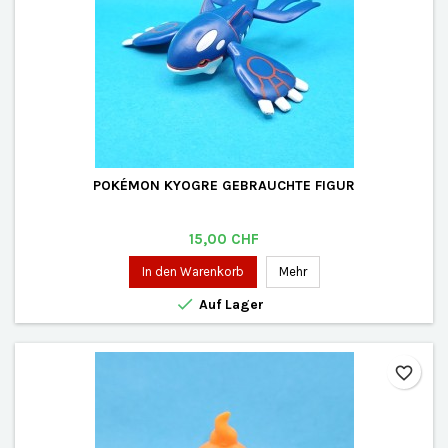
POKÉMON KYOGRE GEBRAUCHTE FIGUR
Preis
15,00 CHF
In den Warenkorb
Mehr

Auf Lager
favorite_border