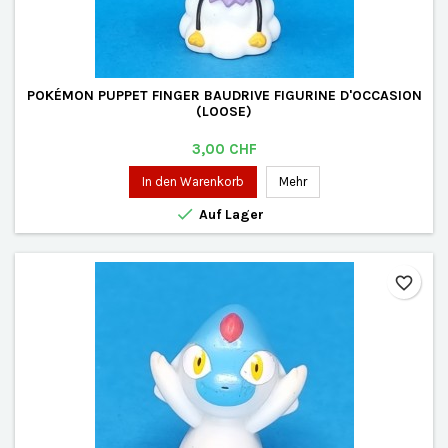
POKÉMON PUPPET FINGER BAUDRIVE FIGURINE D'OCCASION
(LOOSE)
Preis
3,00 CHF
In den Warenkorb
Mehr

Auf Lager
favorite_border