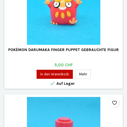
POKÉMON DARUMAKA FINGER PUPPET GEBRAUCHTE FIGUR
Preis
5,00 CHF
In den Warenkorb
Mehr

Auf Lager
favorite_border