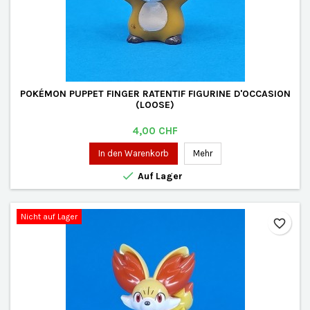
POKÉMON PUPPET FINGER RATENTIF FIGURINE D'OCCASION
(LOOSE)
Preis
4,00 CHF
In den Warenkorb
Mehr

Auf Lager
Nicht auf Lager
favorite_border