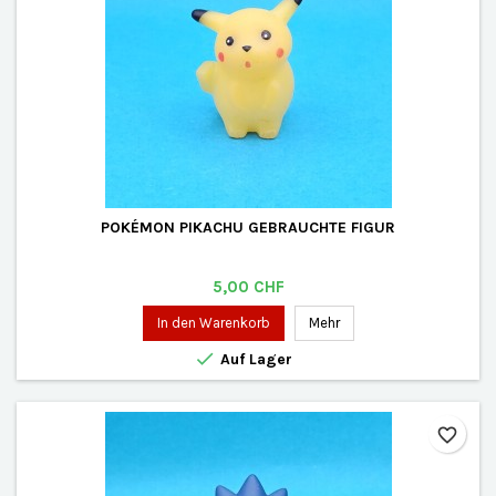
POKÉMON PIKACHU GEBRAUCHTE FIGUR
Preis
5,00 CHF
In den Warenkorb
Mehr

Auf Lager
favorite_border