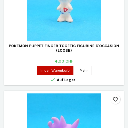
POKÉMON PUPPET FINGER TOGETIC FIGURINE D'OCCASION
(LOOSE)
Preis
4,00 CHF
In den Warenkorb
Mehr

Auf Lager
favorite_border