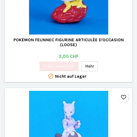
POKÉMON FEUNNEC FIGURINE ARTICULÉE D'OCCASION
(LOOSE)
Preis
3,00 CHF
In den Warenkorb
Mehr

Nicht auf Lager
favorite_border