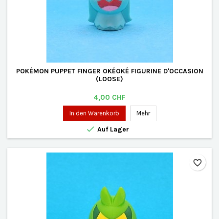
POKÉMON PUPPET FINGER OKÉOKÉ FIGURINE D'OCCASION
(LOOSE)
Preis
4,00 CHF
In den Warenkorb
Mehr

Auf Lager
favorite_border