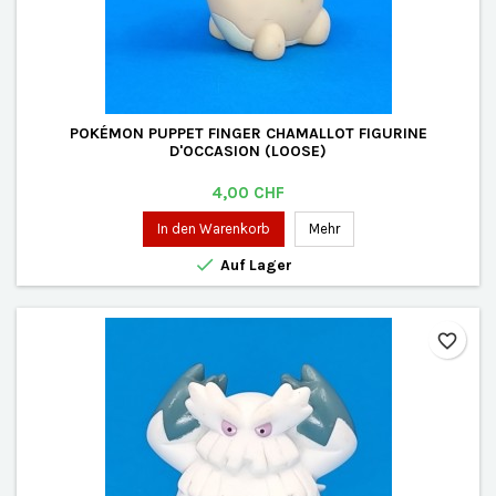
POKÉMON PUPPET FINGER CHAMALLOT FIGURINE
D'OCCASION (LOOSE)
Preis
4,00 CHF
In den Warenkorb
Mehr

Auf Lager
favorite_border