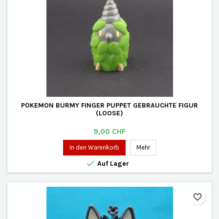
POKEMON BURMY FINGER PUPPET GEBRAUCHTE FIGUR
(LOOSE)
Preis
9,00 CHF
In den Warenkorb
Mehr

Auf Lager
favorite_border