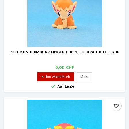
POKÉMON CHIMCHAR FINGER PUPPET GEBRAUCHTE FIGUR
Preis
5,00 CHF
In den Warenkorb
Mehr

Auf Lager
favorite_border