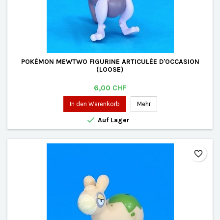
POKÉMON MEWTWO FIGURINE ARTICULÉE D'OCCASION
(LOOSE)
Preis
6,00 CHF
In den Warenkorb
Mehr

Auf Lager
favorite_border