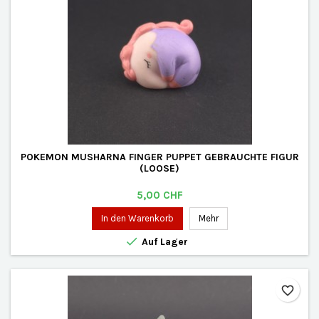
POKEMON MUSHARNA FINGER PUPPET GEBRAUCHTE FIGUR
(LOOSE)
Preis
5,00 CHF
In den Warenkorb
Mehr

Auf Lager
favorite_border