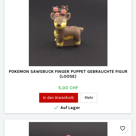
POKEMON SAWSBUCK FINGER PUPPET GEBRAUCHTE FIGUR
(LOOSE)
Preis
5,00 CHF
In den Warenkorb
Mehr

Auf Lager
favorite_border