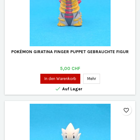
POKÉMON GIRATINA FINGER PUPPET GEBRAUCHTE FIGUR
Preis
5,00 CHF
In den Warenkorb
Mehr

Auf Lager
favorite_border