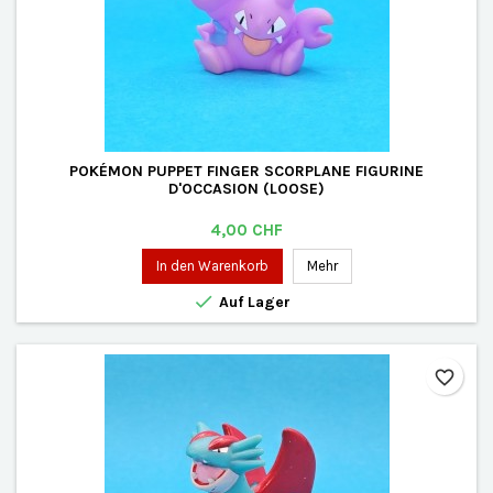
POKÉMON PUPPET FINGER SCORPLANE FIGURINE
D'OCCASION (LOOSE)
Preis
4,00 CHF
In den Warenkorb
Mehr

Auf Lager
favorite_border