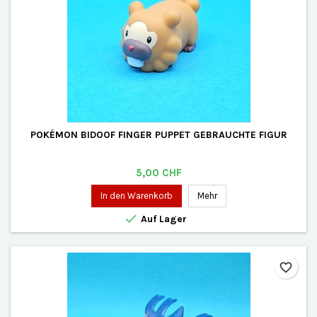
POKÉMON BIDOOF FINGER PUPPET GEBRAUCHTE FIGUR
Preis
5,00 CHF
In den Warenkorb
Mehr

Auf Lager
favorite_border