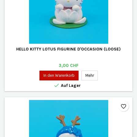
HELLO KITTY LOTUS FIGURINE D'OCCASION (LOOSE)
Preis
3,00 CHF
In den Warenkorb
Mehr

Auf Lager
favorite_border