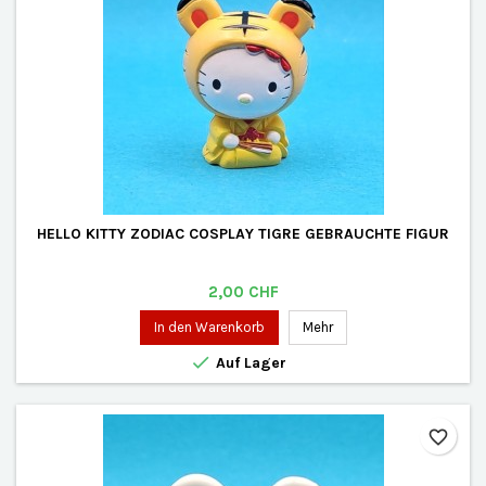
HELLO KITTY ZODIAC COSPLAY TIGRE GEBRAUCHTE FIGUR
Preis
2,00 CHF
In den Warenkorb
Mehr

Auf Lager
favorite_border