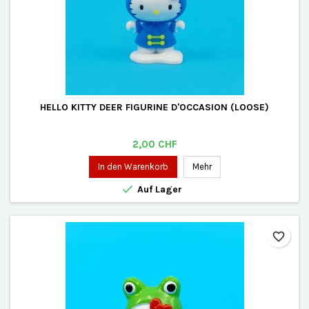
HELLO KITTY DEER FIGURINE D'OCCASION (LOOSE)
Preis
2,00 CHF
In den Warenkorb
Mehr

Auf Lager
favorite_border