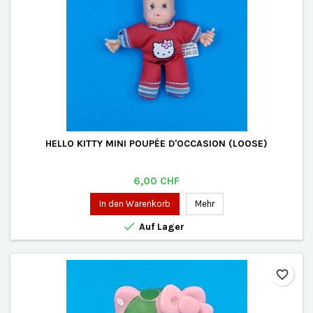
HELLO KITTY MINI POUPÉE D'OCCASION (LOOSE)
Preis
6,00 CHF
In den Warenkorb
Mehr

Auf Lager
favorite_border