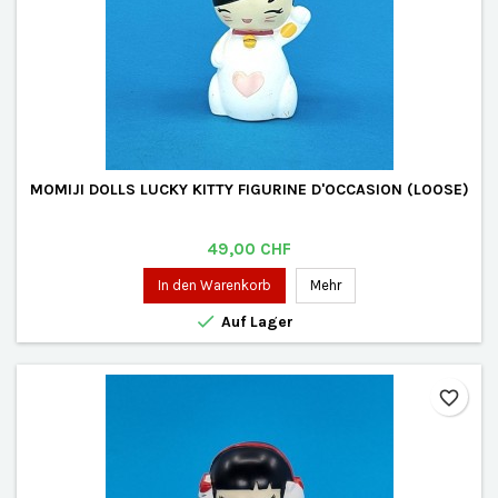
MOMIJI DOLLS LUCKY KITTY FIGURINE D'OCCASION (LOOSE)
Preis
49,00 CHF
In den Warenkorb
Mehr

Auf Lager
favorite_border