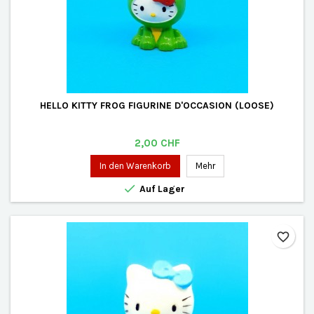
HELLO KITTY FROG FIGURINE D'OCCASION (LOOSE)
Preis
2,00 CHF
In den Warenkorb
Mehr

Auf Lager
favorite_border