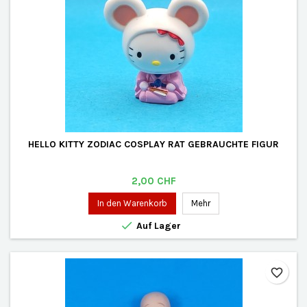
HELLO KITTY ZODIAC COSPLAY RAT GEBRAUCHTE FIGUR
Preis
2,00 CHF
In den Warenkorb
Mehr

Auf Lager
favorite_border