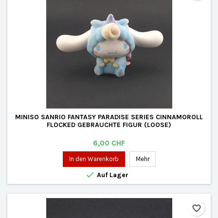
MINISO SANRIO FANTASY PARADISE SERIES CINNAMOROLL
FLOCKED GEBRAUCHTE FIGUR (LOOSE)
Preis
6,00 CHF
In den Warenkorb
Mehr

Auf Lager
favorite_border