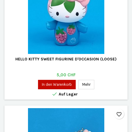
HELLO KITTY SWEET FIGURINE D'OCCASION (LOOSE)
Preis
5,00 CHF
In den Warenkorb
Mehr

Auf Lager
favorite_border