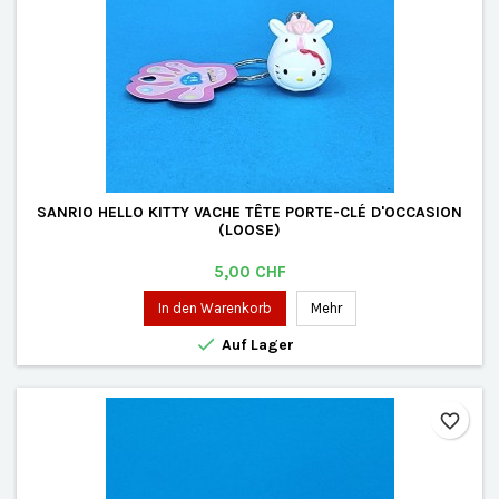
SANRIO HELLO KITTY VACHE TÊTE PORTE-CLÉ D'OCCASION
(LOOSE)
Preis
5,00 CHF
In den Warenkorb
Mehr

Auf Lager
favorite_border