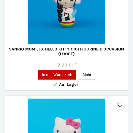
SANRIO MOMIJI X HELLO KITTY GIGI FIGURINE D'OCCASION
(LOOSE)
Preis
17,00 CHF
In den Warenkorb
Mehr

Auf Lager
favorite_border