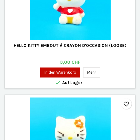
HELLO KITTY EMBOUT À CRAYON D'OCCASION (LOOSE)
Preis
3,00 CHF
In den Warenkorb
Mehr

Auf Lager
favorite_border