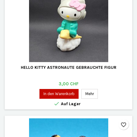
HELLO KITTY ASTRONAUTE GEBRAUCHTE FIGUR
Preis
3,00 CHF
In den Warenkorb
Mehr

Auf Lager
favorite_border