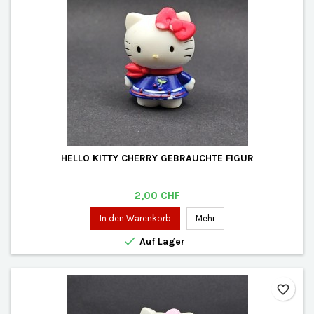
HELLO KITTY CHERRY GEBRAUCHTE FIGUR
Preis
2,00 CHF
In den Warenkorb
Mehr

Auf Lager
favorite_border