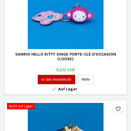
SANRIO HELLO KITTY SINGE PORTE-CLÉ D'OCCASION
(LOOSE)
Preis
5,00 CHF
In den Warenkorb
Mehr

Auf Lager
Nicht auf Lager
favorite_border