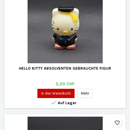
HELLO KITTY ABSOLVENTEN GEBRAUCHTE FIGUR
Preis
2,00 CHF
In den Warenkorb
Mehr

Auf Lager
favorite_border