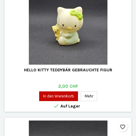
HELLO KITTY TEDDYBÄR GEBRAUCHTE FIGUR
Preis
2,00 CHF
In den Warenkorb
Mehr

Auf Lager
favorite_border