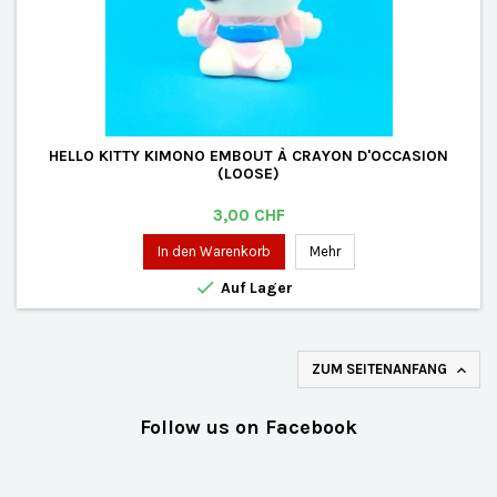
HELLO KITTY KIMONO EMBOUT À CRAYON D'OCCASION
(LOOSE)
Preis
3,00 CHF
In den Warenkorb
Mehr

Auf Lager
ZUM SEITENANFANG

Follow us on Facebook