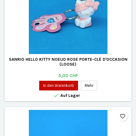
SANRIO HELLO KITTY NOEUD ROSE PORTE-CLÉ D'OCCASION
(LOOSE)
Preis
5,00 CHF
In den Warenkorb
Mehr

Auf Lager
favorite_border