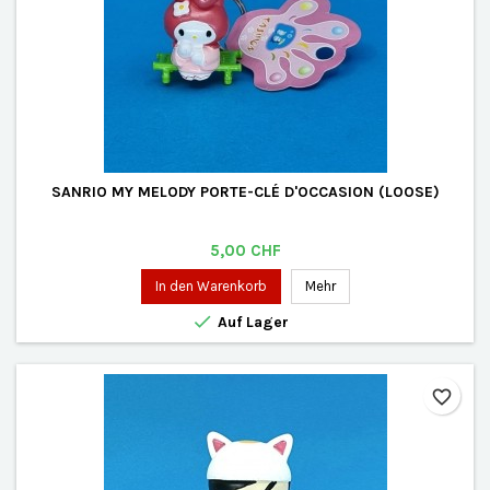
SANRIO MY MELODY PORTE-CLÉ D'OCCASION (LOOSE)
Preis
5,00 CHF
In den Warenkorb
Mehr

Auf Lager
favorite_border