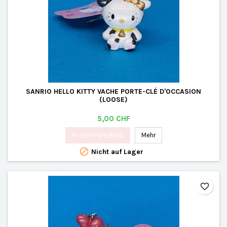
SANRIO HELLO KITTY VACHE PORTE-CLÉ D'OCCASION
(LOOSE)
Preis
5,00 CHF
In den Warenkorb
Mehr

Nicht auf Lager
favorite_border