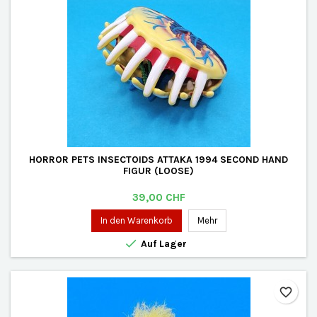
HORROR PETS INSECTOIDS ATTAKA 1994 SECOND HAND
FIGUR (LOOSE)
Preis
39,00 CHF
In den Warenkorb
Mehr

Auf Lager
favorite_border