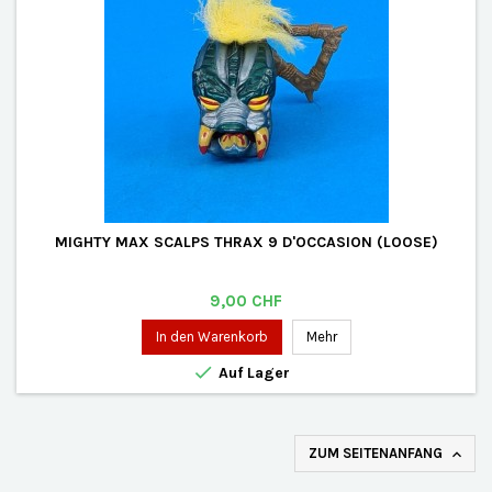
MIGHTY MAX SCALPS THRAX 9 D'OCCASION (LOOSE)
Preis
9,00 CHF
In den Warenkorb
Mehr

Auf Lager
ZUM SEITENANFANG
