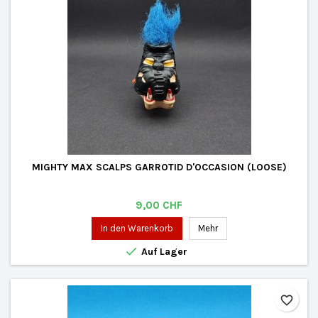
MIGHTY MAX SCALPS GARROTID D'OCCASION (LOOSE)
Preis
9,00 CHF
In den Warenkorb
Mehr

Auf Lager
favorite_border