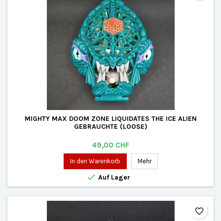
MIGHTY MAX DOOM ZONE LIQUIDATES THE ICE ALIEN
GEBRAUCHTE (LOOSE)
Preis
49,00 CHF
In den Warenkorb
Mehr

Auf Lager
favorite_border