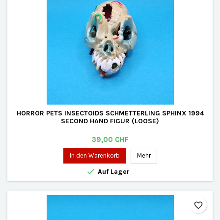
HORROR PETS INSECTOIDS SCHMETTERLING SPHINX 1994
SECOND HAND FIGUR (LOOSE)
Preis
39,00 CHF
In den Warenkorb
Mehr

Auf Lager
favorite_border