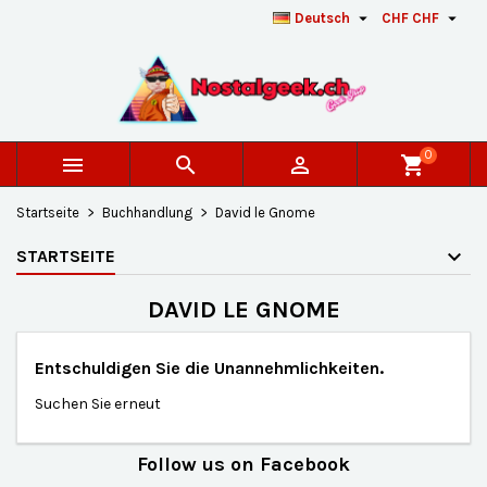


Deutsch
CHF CHF
×
×
×
×
Auf meine Wunschliste
((modalTitle))
Wunschliste erstellen
Anmelden
add_circle_outline
Créer une nouvelle liste
((confirmMessage))
Sie müssen angemeldet sein, um Artikel Ihrer
Name der Wunschliste
Wunschliste hinzufügen zu können.
0



shopping_cart
((cancelText))
((modalDeleteText))
Abbrechen
Anmelden
Startseite
Buchhandlung
David le Gnome
Abbrechen
Wunschliste erstellen
STARTSEITE
DAVID LE GNOME
Entschuldigen Sie die Unannehmlichkeiten.
Suchen Sie erneut
Follow us on Facebook