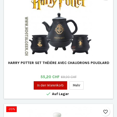
HARRY POTTER SET THÉIÈRE AVEC CHAUDRONS POUDLARD
Preis
Verkaufspreis
55,20 CHF
69,00 CHF
In den Warenkorb
Mehr

Auf Lager
-20%
favorite_border