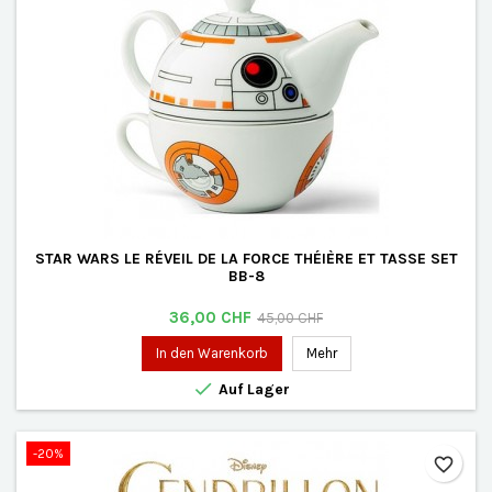
STAR WARS LE RÉVEIL DE LA FORCE THÉIÈRE ET TASSE SET
BB-8
Preis
Verkaufspreis
36,00 CHF
45,00 CHF
In den Warenkorb
Mehr

Auf Lager
-20%
favorite_border