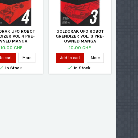
ORAK UFO ROBOT
GOLDORAK UFO ROBOT
IZER VOL.4 PRE-
GRENDIZER VOL. 3 PRE-
WNED MANGA
OWNED MANGA
Price
Price
10.00 CHF
10.00 CHF
to cart
More
Add to cart
More


In Stock
In Stock