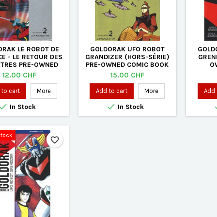
RAK LE ROBOT DE
GOLDORAK UFO ROBOT
GOLD
CE - LE RETOUR DES
GRANDIZER (HORS-SÉRIE)
GREND
TRES PRE-OWNED
PRE-OWNED COMIC BOOK
O
COMIC BOOK
Price
Price
12.00 CHF
15.00 CHF
to cart
More
Add to cart
More
Add 


In Stock
In Stock
Stock
favorite_border