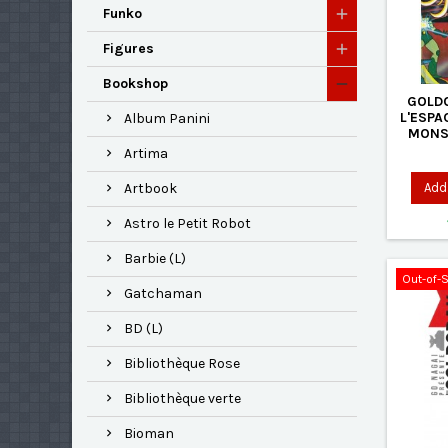
Funko
Figures
Bookshop
GOLDO
L'ESPA
Album Panini
MONS
Artima
Add 
Artbook
Astro le Petit Robot
Barbie (L)
Out-of-
Gatchaman
BD (L)
Bibliothèque Rose
Bibliothèque verte
Bioman