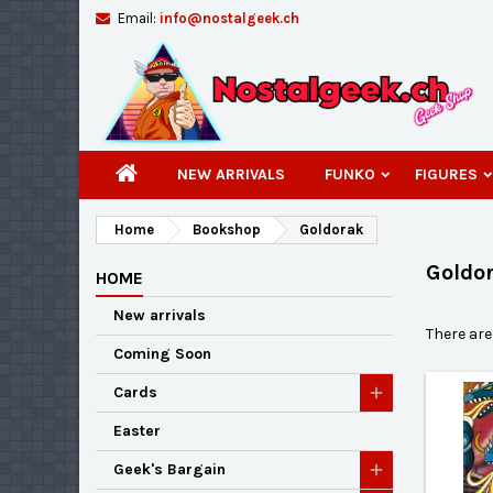
Email:
info@nostalgeek.ch
A
(
C
S
add_circle_outline
((
You
Wi
NEW ARRIVALS
FUNKO
FIGURES
Home
Bookshop
Goldorak
Goldo
HOME
New arrivals
There are
Coming Soon
Cards
Easter
Geek's Bargain