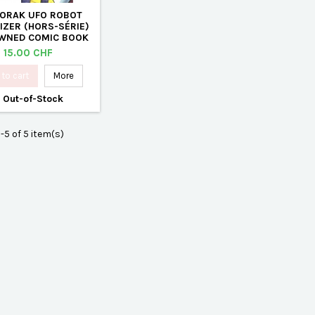
ORAK UFO ROBOT
IZER (HORS-SÉRIE)
WNED COMIC BOOK
Price
15.00 CHF
to cart
More

Out-of-Stock
-5 of 5 item(s)