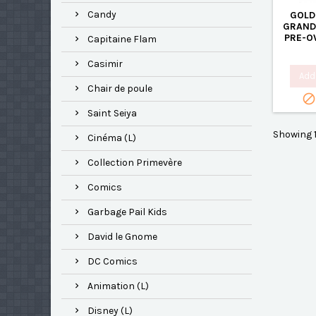
Candy
GOLD
GRAND
PRE-O
Capitaine Flam
Casimir
Add 
Chair de poule
Saint Seiya
Showing 1
Cinéma (L)
Collection Primevère
Comics
Garbage Pail Kids
David le Gnome
DC Comics
Animation (L)
Disney (L)